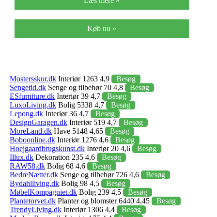
Læs mere »
Køb nu »
Mostersskur.dk
Interiør 1263 4,9
Besøg
Sengetid.dk
Senge og tilbehør 70 4,8
Besøg
ESfurniture.dk
Interiør 39 4,7
Besøg
LuxoLiving.dk
Bolig 5338 4,7
Besøg
Lepong.dk
Interiør 36 4,7
Besøg
DesignGaragen.dk
Interiør 519 4,7
Besøg
MoreLand.dk
Have 5148 4,65
Besøg
Boboonline.dk
Interiør 1276 4,6
Besøg
Hoejgaardbrugskunst.dk
Interiør 20 4,6
Besøg
Illux.dk
Dekoration 235 4,6
Besøg
RAW58.dk
Bolig 68 4,6
Besøg
BedreNætter.dk
Senge og tilbehør 726 4,6
Besøg
Bydahlliving.dk
Bolig 98 4,5
Besøg
MøbelKompagniet.dk
Bolig 239 4,5
Besøg
Plantetorvet.dk
Planter og blomster 6440 4,45
Besøg
TrendyLiving.dk
Interiør 1306 4,4
Besøg