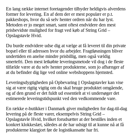
En lang række internet foretagender tilbyder heldigvis alverdens
former for levering. En af dem der er mest populær er p.t.
pakkeshops, hvor du så selv henter ordren når du har lyst.
Metoden er jo meget smart, samt oftest endvidere den mest
prisbevidste mulighed for fragt ved køb af String Grid –
Opslagstavle Hvid.
Du burde endvidere udse dig at vælge at få leveret til din private
bopæl eller til adressen hvor du arbejder. Fragtløsningen bliver
undertiden en anelse mindre prisbillig, men også vældig
smertefri. Den mest letkøbte leveringsmetode vil dog i de fleste
tilfælde være at du selv henter produkterne, som jo afhænger af
at du befinder dig lige ved online webshoppens hjemsted.
Leveringsdygtigheden på Opbevaring || Opslagstavler kan vise
sig at være rigtig vigtig om du skal bruge produktet omgående,
og af den grund er det fuldt ud essentielt at vi undersøger det
estimerede leveringstidspunkt ved den vedkommende vare.
En række e-butikker i Danmark giver muligheden for dag-til-dag
levering på de fleste varer, eksempelvis String Grid –
Opslagstavle Hvid, hvilket forudsætter at der bestilles inden et
konkret klokkeslæt, således at de har udsigt til at kunne nå at få
produkterne klargjort før de logistikansatte har fri.