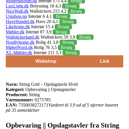
ModernRoom.dk
Interiør 175 4,4
Besøg
LuxLight.dk
Belysning 18 4,3
Besøg
NiceWall.dk
Wallstickers 215 4,2
Besøg
Unishop.nu
Interiør 6 4,1
Besøg
HaveHandel.dk
Have 20 4,1
Besøg
Likehome.dk
Interiør 15 4
Besøg
Møbler.dk
Interiør 87 3,9
Besøg
Wallstickerland.dk
Wallstickers 59 3,9
Besøg
Nordlyhome.dk
Bolig 41 3,8
Besøg
MøbelNord.dk
Bolig 76 3,5
Besøg
XL-Møbler.dk
Interiør 211 3,3
Besøg
Webshop
Link
Navn:
String Grid – Opslagstavle Hvid
Kategori:
Opbevaring || Opslagstavler
Producent:
String
Varenummer:
9275785
EAN:
7350038272171
Vurderet til 3.9 ud af 5 stjerner baseret
på 35 anmeldelser
Opbevaring || Opslagstavler fra String