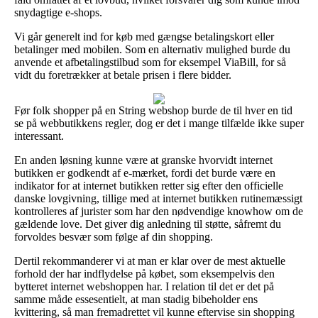
snydagtige e-shops.
Vi går generelt ind for køb med gængse betalingskort eller
betalinger med mobilen. Som en alternativ mulighed burde du
anvende et afbetalingstilbud som for eksempel ViaBill, for så
vidt du foretrækker at betale prisen i flere bidder.
Før folk shopper på en String webshop burde de til hver en tid
se på webbutikkens regler, dog er det i mange tilfælde ikke super
interessant.
En anden løsning kunne være at granske hvorvidt internet
butikken er godkendt af e-mærket, fordi det burde være en
indikator for at internet butikken retter sig efter den officielle
danske lovgivning, tillige med at internet butikken rutinemæssigt
kontrolleres af jurister som har den nødvendige knowhow om de
gældende love. Det giver dig anledning til støtte, såfremt du
forvoldes besvær som følge af din shopping.
Dertil rekommanderer vi at man er klar over de mest aktuelle
forhold der har indflydelse på købet, som eksempelvis den
bytteret internet webshoppen har. I relation til det er det på
samme måde essesentielt, at man stadig bibeholder ens
kvittering, så man fremadrettet vil kunne eftervise sin shopping