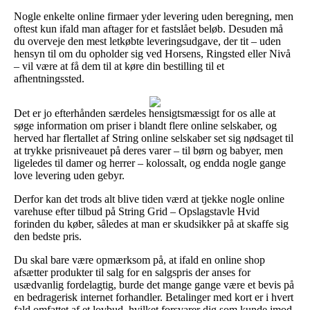
Nogle enkelte online firmaer yder levering uden beregning, men
oftest kun ifald man aftager for et fastslået beløb. Desuden må
du overveje den mest letkøbte leveringsudgave, der tit – uden
hensyn til om du opholder sig ved Horsens, Ringsted eller Nivå
– vil være at få dem til at køre din bestilling til et
afhentningssted.
Det er jo efterhånden særdeles hensigtsmæssigt for os alle at
søge information om priser i blandt flere online selskaber, og
herved har flertallet af String online selskaber set sig nødsaget til
at trykke prisniveauet på deres varer – til børn og babyer, men
ligeledes til damer og herrer – kolossalt, og endda nogle gange
love levering uden gebyr.
Derfor kan det trods alt blive tiden værd at tjekke nogle online
varehuse efter tilbud på String Grid – Opslagstavle Hvid
forinden du køber, således at man er skudsikker på at skaffe sig
den bedste pris.
Du skal bare være opmærksom på, at ifald en online shop
afsætter produkter til salg for en salgspris der anses for
usædvanlig fordelagtig, burde det mange gange være et bevis på
en bedragerisk internet forhandler. Betalinger med kort er i hvert
fald omfattet af et lovbud, hvilket forsvarer dig som kunde imod