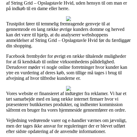
af String Grid – Opslagstavle Hvid, uden hensyn til om man er
på indkøb til en dame eller herre.
Trustpilot fører til temmelig fremragende genveje til at
gennemrode en lang række øvrige kunders domme og herved
kan det være til hjælp, at du analyserer webshoppens
anmeldelser af String Grid – Opslagstavle Hvid før du færdiggør
din shopping.
Facebook frembyder for øvrigt en række tiltalende muligheder
for at få kendskab til online virksomhedens pålidelighed.
Derudover møder vi nogle online forretninger hvor kunder kan
ytre en vurdering af deres køb, som tillige må tages i brug til
afvejning af hvor tilfredse kunderne er.
Vores website er finansieret af indtægter fra reklamer. Vi har et
tæt samarbejde med en lang række internet firmaer hvor vi
præsenterer butikkernes produkter, og indhenter kommission
såfremt en bruger fra vores hjemmeside gennemfører en ordre.
Vejledning vedrørende varer og e-handler værnes om jævnligt,
men der tages ikke ansvar for reguleringer der er blevet udført
efter sidste opdatering af de anvendte informationer.