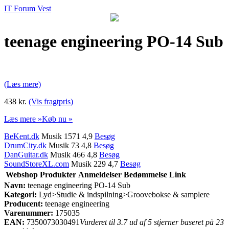
IT Forum Vest
teenage engineering PO-14 Sub
(Læs mere)
438 kr.
(Vis fragtpris)
Læs mere »
Køb nu »
BeKent.dk
Musik 1571 4,9
Besøg
DrumCity.dk
Musik 73 4,8
Besøg
DanGuitar.dk
Musik 466 4,8
Besøg
SoundStoreXL.com
Musik 229 4,7
Besøg
Webshop
Produkter
Anmeldelser
Bedømmelse
Link
Navn:
teenage engineering PO-14 Sub
Kategori:
Lyd>Studie & indspilning>Groovebokse & samplere
Producent:
teenage engineering
Varenummer:
175035
EAN:
7350073030491
Vurderet til 3.7 ud af 5 stjerner baseret på 23