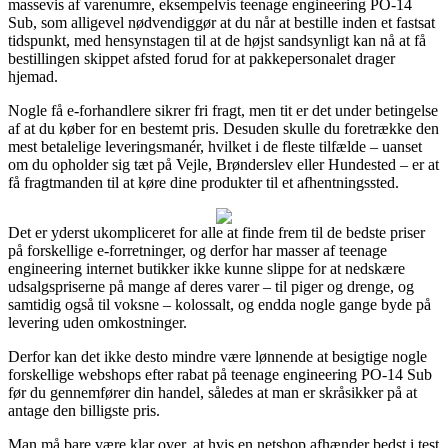
massevis af varenumre, eksempelvis teenage engineering PO-14
Sub, som alligevel nødvendiggør at du når at bestille inden et fastsat
tidspunkt, med hensynstagen til at de højst sandsynligt kan nå at få
bestillingen skippet afsted forud for at pakkepersonalet drager
hjemad.
Nogle få e-forhandlere sikrer fri fragt, men tit er det under betingelse
af at du køber for en bestemt pris. Desuden skulle du foretrække den
mest betalelige leveringsmanér, hvilket i de fleste tilfælde – uanset
om du opholder sig tæt på Vejle, Brønderslev eller Hundested – er at
få fragtmanden til at køre dine produkter til et afhentningssted.
Det er yderst ukompliceret for alle at finde frem til de bedste priser
på forskellige e-forretninger, og derfor har masser af teenage
engineering internet butikker ikke kunne slippe for at nedskære
udsalgspriserne på mange af deres varer – til piger og drenge, og
samtidig også til voksne – kolossalt, og endda nogle gange byde på
levering uden omkostninger.
Derfor kan det ikke desto mindre være lønnende at besigtige nogle
forskellige webshops efter rabat på teenage engineering PO-14 Sub
før du gennemfører din handel, således at man er skråsikker på at
antage den billigste pris.
Man må bare være klar over, at hvis en netshop afhænder bedst i test