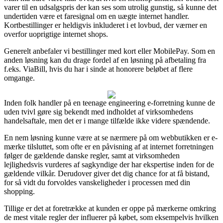
varer til en udsalgspris der kan ses som utrolig gunstig, så kunne det
undertiden være et faresignal om en uægte internet handler.
Kortbestillinger er heldigvis inkluderet i et lovbud, der værner en
overfor uoprigtige internet shops.
Generelt anbefaler vi bestillinger med kort eller MobilePay. Som en
anden løsning kan du drage fordel af en løsning på afbetaling fra
f.eks. ViaBill, hvis du har i sinde at honorere beløbet af flere
omgange.
Inden folk handler på en teenage engineering e-forretning kunne de
uden tvivl gøre sig bekendt med indholdet af virksomhedens
handelsaftale, men det er i mange tilfælde ikke videre spændende.
En nem løsning kunne være at se nærmere på om webbutikken er e-
mærke tilsluttet, som ofte er en påvisning af at internet forretningen
følger de gældende danske regler, samt at virksomheden
lejlighedsvis vurderes af sagkyndige der har ekspertise inden for de
gældende vilkår. Derudover giver det dig chance for at få bistand,
for så vidt du forvoldes vanskeligheder i processen med din
shopping.
Tillige er det at foretrække at kunden er oppe på mærkerne omkring
de mest vitale regler der influerer på købet, som eksempelvis hvilken