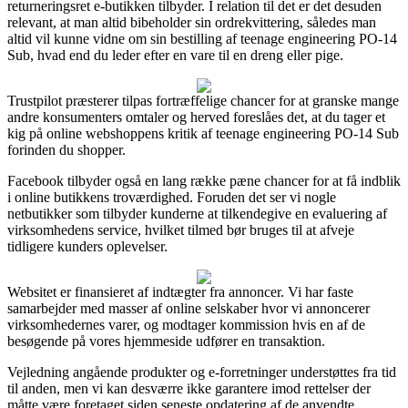
returneringsret e-butikken tilbyder. I relation til det er det desuden
relevant, at man altid bibeholder sin ordrekvittering, således man
altid vil kunne vidne om sin bestilling af teenage engineering PO-14
Sub, hvad end du leder efter en vare til en dreng eller pige.
Trustpilot præsterer tilpas fortræffelige chancer for at granske mange
andre konsumenters omtaler og herved foreslåes det, at du tager et
kig på online webshoppens kritik af teenage engineering PO-14 Sub
forinden du shopper.
Facebook tilbyder også en lang række pæne chancer for at få indblik
i online butikkens troværdighed. Foruden det ser vi nogle
netbutikker som tilbyder kunderne at tilkendegive en evaluering af
virksomhedens service, hvilket tilmed bør bruges til at afveje
tidligere kunders oplevelser.
Websitet er finansieret af indtægter fra annoncer. Vi har faste
samarbejder med masser af online selskaber hvor vi annoncerer
virksomhedernes varer, og modtager kommission hvis en af de
besøgende på vores hjemmeside udfører en transaktion.
Vejledning angående produkter og e-forretninger understøttes fra tid
til anden, men vi kan desværre ikke garantere imod rettelser der
måtte være foretaget siden seneste opdatering af de anvendte