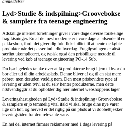
anmeldelser
Lyd>Studie & indspilning>Groovebokse
& samplere fra teenage engineering
Adskillige internet forretninger giver i vore dage diverse forskellige
fragtløsninger. En af de mest moderne er i vore dage at afsende til en
pakkeshop, fordi det giver dig fuld fleksibilitet til at hente de købte
produkter når det passer ind i din hverdag. Fragtløsningen er altså
særligt ukompliceret, og typisk også den prisbilligste metode til
levering ved køb af teenage engineering PO-14 Sub.
Du bør ligeledes tænke over at få produkterne bragt hjem til hvor du
bor eller ud til din arbejdsplads. Denne bliver af og til en sjat mere
pebret, men desuden vældig nem. Den mest prisbevidste type af
levering er uden tvivl at du selv henter produkterne, men dette
nødvendiggør at du opholder dig nær internet webshoppens lager.
Leveringshastigheden på Lyd>Studie & indspilning>Groovebokse
& samplere er jo temmelig vital ifald vi skal bruge dine nye varer
lige om lidt, og herved er det rigtig på sin plads at vi dobbelttjekker
leveringstiden for den relevante vare.
En hel del internet firmaer reklamerer med 1 dags levering på