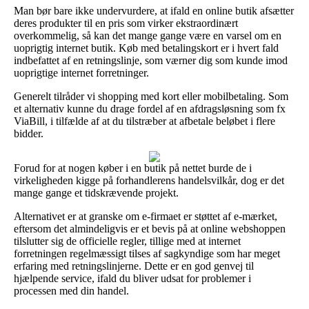
Man bør bare ikke undervurdere, at ifald en online butik afsætter
deres produkter til en pris som virker ekstraordinært
overkommelig, så kan det mange gange være en varsel om en
uoprigtig internet butik. Køb med betalingskort er i hvert fald
indbefattet af en retningslinje, som værner dig som kunde imod
uoprigtige internet forretninger.
Generelt tilråder vi shopping med kort eller mobilbetaling. Som
et alternativ kunne du drage fordel af en afdragsløsning som fx
ViaBill, i tilfælde af at du tilstræber at afbetale beløbet i flere
bidder.
Forud for at nogen køber i en butik på nettet burde de i
virkeligheden kigge på forhandlerens handelsvilkår, dog er det
mange gange et tidskrævende projekt.
Alternativet er at granske om e-firmaet er støttet af e-mærket,
eftersom det almindeligvis er et bevis på at online webshoppen
tilslutter sig de officielle regler, tillige med at internet
forretningen regelmæssigt tilses af sagkyndige som har meget
erfaring med retningslinjerne. Dette er en god genvej til
hjælpende service, ifald du bliver udsat for problemer i
processen med din handel.