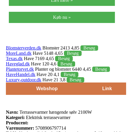
Læs mere »
Køb nu »
Blomsterverden.dk
Blomster 2413 4,85
Besøg
MoreLand.dk
Have 5148 4,65
Besøg
Texas.dk
Have 7169 4,65
Besøg
Haveglad.dk
Have 120 4,6
Besøg
Plantetorvet.dk
Planter og blomster 6440 4,45
Besøg
HaveHandel.dk
Have 20 4,1
Besøg
Luxury-outdoor.dk
Have 21 3,8
Besøg
Webshop
Link
Navn:
Terrassevarmer hængende sølv 2100W
Kategori:
Elektrisk terrassevarmer
Producent:
Varenummer:
5708906797714