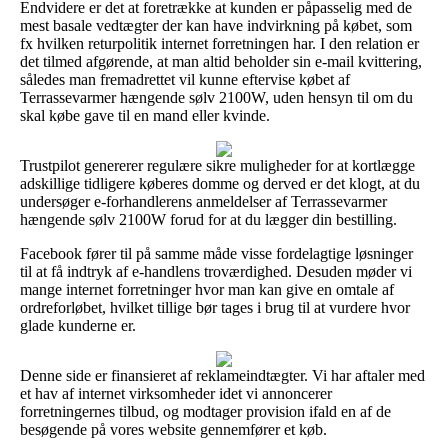
Endvidere er det at foretrække at kunden er påpasselig med de
mest basale vedtægter der kan have indvirkning på købet, som
fx hvilken returpolitik internet forretningen har. I den relation er
det tilmed afgørende, at man altid beholder sin e-mail kvittering,
således man fremadrettet vil kunne eftervise købet af
Terrassevarmer hængende sølv 2100W, uden hensyn til om du
skal købe gave til en mand eller kvinde.
Trustpilot genererer regulære sikre muligheder for at kortlægge
adskillige tidligere køberes domme og derved er det klogt, at du
undersøger e-forhandlerens anmeldelser af Terrassevarmer
hængende sølv 2100W forud for at du lægger din bestilling.
Facebook fører til på samme måde visse fordelagtige løsninger
til at få indtryk af e-handlens troværdighed. Desuden møder vi
mange internet forretninger hvor man kan give en omtale af
ordreforløbet, hvilket tillige bør tages i brug til at vurdere hvor
glade kunderne er.
Denne side er finansieret af reklameindtægter. Vi har aftaler med
et hav af internet virksomheder idet vi annoncerer
forretningernes tilbud, og modtager provision ifald en af de
besøgende på vores website gennemfører et køb.