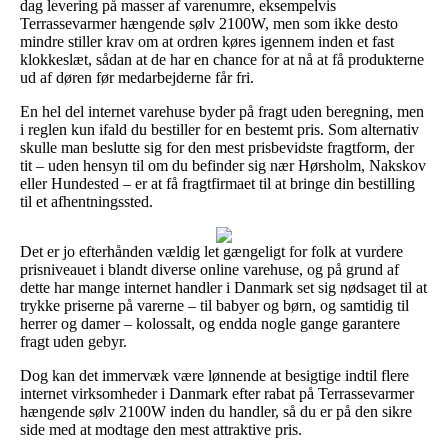
dag levering på masser af varenumre, eksempelvis
Terrassevarmer hængende sølv 2100W, men som ikke desto
mindre stiller krav om at ordren køres igennem inden et fast
klokkeslæt, sådan at de har en chance for at nå at få produkterne
ud af døren før medarbejderne får fri.
En hel del internet varehuse byder på fragt uden beregning, men
i reglen kun ifald du bestiller for en bestemt pris. Som alternativ
skulle man beslutte sig for den mest prisbevidste fragtform, der
tit – uden hensyn til om du befinder sig nær Hørsholm, Nakskov
eller Hundested – er at få fragtfirmaet til at bringe din bestilling
til et afhentningssted.
Det er jo efterhånden vældig let gængeligt for folk at vurdere
prisniveauet i blandt diverse online varehuse, og på grund af
dette har mange internet handler i Danmark set sig nødsaget til at
trykke priserne på varerne – til babyer og børn, og samtidig til
herrer og damer – kolossalt, og endda nogle gange garantere
fragt uden gebyr.
Dog kan det immervæk være lønnende at besigtige indtil flere
internet virksomheder i Danmark efter rabat på Terrassevarmer
hængende sølv 2100W inden du handler, så du er på den sikre
side med at modtage den mest attraktive pris.