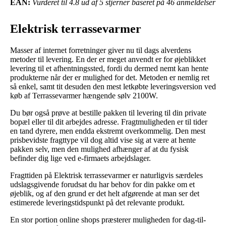
EAN:
Vurderet til 4.8 ud af 5 stjerner baseret på 46 anmeldelser
Elektrisk terrassevarmer
Masser af internet forretninger giver nu til dags alverdens
metoder til levering. En der er meget anvendt er for øjeblikket
levering til et afhentningssted, fordi du dermed nemt kan hente
produkterne når der er mulighed for det. Metoden er nemlig ret
så enkel, samt tit desuden den mest letkøbte leveringsversion ved
køb af Terrassevarmer hængende sølv 2100W.
Du bør også prøve at bestille pakken til levering til din private
bopæl eller til dit arbejdes adresse. Fragtmuligheden er til tider
en tand dyrere, men endda ekstremt overkommelig. Den mest
prisbevidste fragttype vil dog altid vise sig at være at hente
pakken selv, men den mulighed afhænger af at du fysisk
befinder dig lige ved e-firmaets arbejdslager.
Fragttiden på Elektrisk terrassevarmer er naturligvis særdeles
udslagsgivende forudsat du har behov for din pakke om et
øjeblik, og af den grund er det helt afgørende at man ser det
estimerede leveringstidspunkt på det relevante produkt.
En stor portion online shops præsterer muligheden for dag-til-