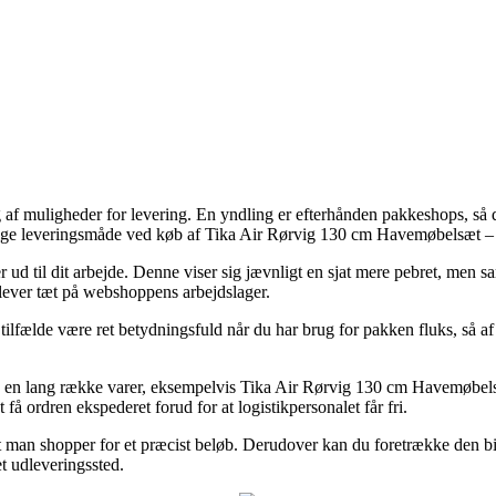
af muligheder for levering. En yndling er efterhånden pakkeshops, så du
lige leveringsmåde ved køb af Tika Air Rørvig 130 cm Havemøbelsæt –
ler ud til dit arbejde. Denne viser sig jævnligt en sjat mere pebret, men s
 lever tæt på webshoppens arbejdslager.
e være ret betydningsfuld når du har brug for pakken fluks, så af d
på en lang række varer, eksempelvis Tika Air Rørvig 130 cm Havemøbels
 få ordren ekspederet forud for at logistikpersonalet får fri.
 at man shopper for et præcist beløb. Derudover kan du foretrække den bi
et udleveringssted.