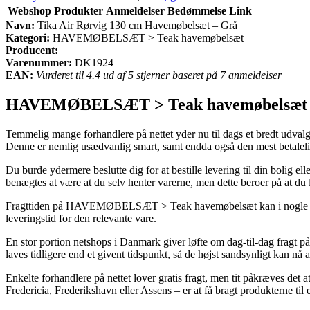
Webshop
Produkter
Anmeldelser
Bedømmelse
Link
Navn:
Tika Air Rørvig 130 cm Havemøbelsæt – Grå
Kategori:
HAVEMØBELSÆT > Teak havemøbelsæt
Producent:
Varenummer:
DK1924
EAN:
Vurderet til 4.4 ud af 5 stjerner baseret på 7 anmeldelser
HAVEMØBELSÆT > Teak havemøbelsæt
Temmelig mange forhandlere på nettet yder nu til dags et bredt udvalg 
Denne er nemlig usædvanlig smart, samt endda også den mest betale
Du burde ydermere beslutte dig for at bestille levering til din bolig el
benægtes at være at du selv henter varerne, men dette beroer på at du
Fragttiden på HAVEMØBELSÆT > Teak havemøbelsæt kan i nogle tilfæld
leveringstid for den relevante vare.
En stor portion netshops i Danmark giver løfte om dag-til-dag fragt 
laves tidligere end et givent tidspunkt, så de højst sandsynligt kan nå at
Enkelte forhandlere på nettet lover gratis fragt, men tit påkræves det
Fredericia, Frederikshavn eller Assens – er at få bragt produkterne til 