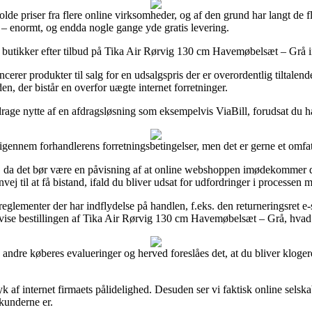
de priser fra flere online virksomheder, og af den grund har langt de fl
r – enormt, og endda nogle gange yde gratis levering.
et butikker efter tilbud på Tika Air Rørvig 130 cm Havemøbelsæt – Grå i
er produkter til salg for en udsalgspris der er overordentlig tiltalende
n, der bistår en overfor uægte internet forretninger.
drage nytte af en afdragsløsning som eksempelvis ViaBill, forudsat du h
 igennem forhandlerens forretningsbetingelser, men det er gerne et omfa
 det bør være en påvisning af at online webshoppen imødekommer de offi
ej til at få bistand, ifald du bliver udsat for udfordringer i processen
eglementer der har indflydelse på handlen, f.eks. den returneringsret e-s
evise bestillingen af Tika Air Rørvig 130 cm Havemøbelsæt – Grå, hvad e
erse andre køberes evalueringer og herved foreslåes det, at du bliver kl
yk af internet firmaets pålidelighed. Desuden ser vi faktisk online sels
 kunderne er.