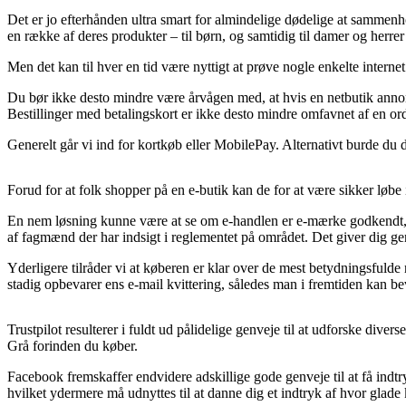
Det er jo efterhånden ultra smart for almindelige dødelige at sammenhol
en række af deres produkter – til børn, og samtidig til damer og herre
Men det kan til hver en tid være nyttigt at prøve nogle enkelte intern
Du bør ikke desto mindre være årvågen med, at hvis en netbutik annoncer
Bestillinger med betalingskort er ikke desto mindre omfavnet af en orde
Generelt går vi ind for kortkøb eller MobilePay. Alternativt burde du 
Forud for at folk shopper på en e-butik kan de for at være sikker løbe
En nem løsning kunne være at se om e-handlen er e-mærke godkendt, da
af fagmænd der har indsigt i reglementet på området. Det giver dig genv
Yderligere tilråder vi at køberen er klar over de mest betydningsfulde r
stadig opbevarer ens e-mail kvittering, således man i fremtiden kan b
Trustpilot resulterer i fuldt ud pålidelige genveje til at udforske div
Grå forinden du køber.
Facebook fremskaffer endvidere adskillige gode genveje til at få indtr
hvilket ydermere må udnyttes til at danne dig et indtryk af hvor glade