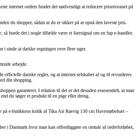
este internet outlets fundet det nødvendigt at reducere prisniveauet på
nden du shopper, sådan at du er sikker på at opnå den laveste pris.
, så burde det i nogle tilfælde være et faresignal om en fup e-handler.
ar i sinde at dække regningen over flere uger.
ttende arbejde.
cielle danske regler, og at internet selskabet af og til revurderes
 med din shopping.
hoppen garanterer. I relation til det er det desuden essesentielt, at man
nd du søger et produkt til en pige eller dreng.
ogere på e-butikkens kritik af Tika Air Rørvig 130 cm Havemøbelsæt –
kaber i Danmark hvor man kan offentliggøre en omtale af ordreforløbet,