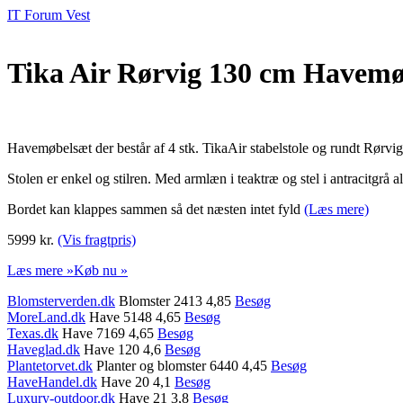
IT Forum Vest
Tika Air Rørvig 130 cm Havemø
Havemøbelsæt der består af 4 stk. TikaAir stabelstole og rundt Rørvig
Stolen er enkel og stilren. Med armlæn i teaktræ og stel i antracitgrå 
Bordet kan klappes sammen så det næsten intet fyld
(Læs mere)
5999 kr.
(Vis fragtpris)
Læs mere »
Køb nu »
Blomsterverden.dk
Blomster 2413 4,85
Besøg
MoreLand.dk
Have 5148 4,65
Besøg
Texas.dk
Have 7169 4,65
Besøg
Haveglad.dk
Have 120 4,6
Besøg
Plantetorvet.dk
Planter og blomster 6440 4,45
Besøg
HaveHandel.dk
Have 20 4,1
Besøg
Luxury-outdoor.dk
Have 21 3,8
Besøg