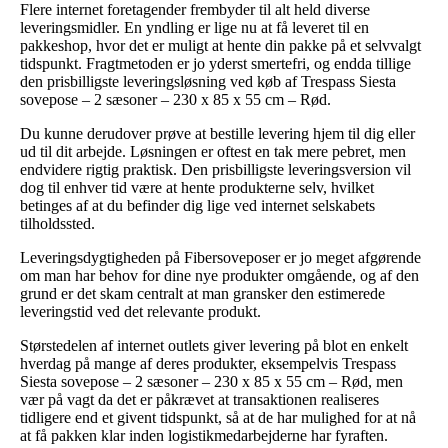
Flere internet foretagender frembyder til alt held diverse
leveringsmidler. En yndling er lige nu at få leveret til en
pakkeshop, hvor det er muligt at hente din pakke på et selvvalgt
tidspunkt. Fragtmetoden er jo yderst smertefri, og endda tillige
den prisbilligste leveringsløsning ved køb af Trespass Siesta
sovepose – 2 sæsoner – 230 x 85 x 55 cm – Rød.
Du kunne derudover prøve at bestille levering hjem til dig eller
ud til dit arbejde. Løsningen er oftest en tak mere pebret, men
endvidere rigtig praktisk. Den prisbilligste leveringsversion vil
dog til enhver tid være at hente produkterne selv, hvilket
betinges af at du befinder dig lige ved internet selskabets
tilholdssted.
Leveringsdygtigheden på Fibersoveposer er jo meget afgørende
om man har behov for dine nye produkter omgående, og af den
grund er det skam centralt at man gransker den estimerede
leveringstid ved det relevante produkt.
Størstedelen af internet outlets giver levering på blot en enkelt
hverdag på mange af deres produkter, eksempelvis Trespass
Siesta sovepose – 2 sæsoner – 230 x 85 x 55 cm – Rød, men
vær på vagt da det er påkrævet at transaktionen realiseres
tidligere end et givent tidspunkt, så at de har mulighed for at nå
at få pakken klar inden logistikmedarbejderne har fyraften.