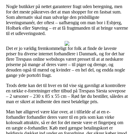
Nogle butikker på nettet garanterer fragt uden beregning, men
for det meste påkræves det at man shopper for en fastsat sum.
Som alternativ skal man udvælge den prisbilligste
leveringsmanér, der oftest – uafhængig om man bor i Esbjerg,
Holbæk eller Støvring – er at få fragtmanden til at bringe varerne
til et udleveringssted.
Det er jo vældig fremkommeligt for folk at finde de laveste
priser fra diverse internet forhandlere i Danmark, og for det har
flere Trespass online webshops været presset til at at nedskære
priserne på mange af deres varer – til piger og drenge, og
desuden også til mænd og kvinder – en hel del, og endda nogle
gange yde portofri fragt.
Trods dette kan det til hver en tid vise sig gavnligt at kontrollere
en række e-forretninger efter tilbud på Trespass Siesta sovepose
– 2 sæsoner – 230 x 85 x 55 cm – Rød før du bestiller, således at
man er sikret at indhente den mest betalelige pris.
Man bør alligevel være klar over, at i tilfælde af at en e-
forhandler forhandler deres varer til en pris som kan virke
kolossalt attraktiv, så er det for det meste være et fingerpeg om
en uægte e-forhandler. Køb med gængse betalingskort er
heldigvis dækket ind under en forordning, der sikrer køber imod