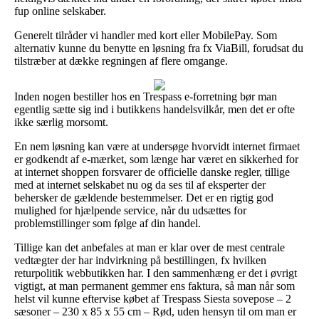
fup online selskaber.
Generelt tilråder vi handler med kort eller MobilePay. Som
alternativ kunne du benytte en løsning fra fx ViaBill, forudsat du
tilstræber at dække regningen af flere omgange.
Inden nogen bestiller hos en Trespass e-forretning bør man
egentlig sætte sig ind i butikkens handelsvilkår, men det er ofte
ikke særlig morsomt.
En nem løsning kan være at undersøge hvorvidt internet firmaet
er godkendt af e-mærket, som længe har været en sikkerhed for
at internet shoppen forsvarer de officielle danske regler, tillige
med at internet selskabet nu og da ses til af eksperter der
behersker de gældende bestemmelser. Det er en rigtig god
mulighed for hjælpende service, når du udsættes for
problemstillinger som følge af din handel.
Tillige kan det anbefales at man er klar over de mest centrale
vedtægter der har indvirkning på bestillingen, fx hvilken
returpolitik webbutikken har. I den sammenhæng er det i øvrigt
vigtigt, at man permanent gemmer ens faktura, så man når som
helst vil kunne eftervise købet af Trespass Siesta sovepose – 2
sæsoner – 230 x 85 x 55 cm – Rød, uden hensyn til om man er