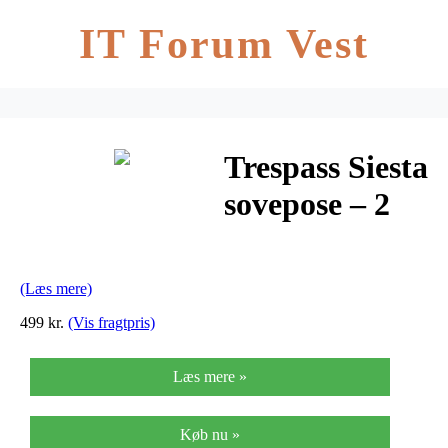
IT Forum Vest
Trespass Siesta
sovepose – 2
sæsoner – 230
x 85 x 55 cm –
(Læs mere)
Rød
499 kr.
(Vis fragtpris)
Læs mere »
Køb nu »