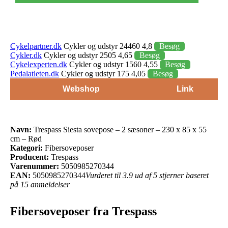
Cykelpartner.dk
Cykler og udstyr 24460 4,8
Besøg
Cykler.dk
Cykler og udstyr 2505 4,65
Besøg
Cykelexperten.dk
Cykler og udstyr 1560 4,55
Besøg
Pedalatleten.dk
Cykler og udstyr 175 4,05
Besøg
Webshop
Link
Navn:
Trespass Siesta sovepose – 2 sæsoner – 230 x 85 x 55
cm – Rød
Kategori:
Fibersoveposer
Producent:
Trespass
Varenummer:
5050985270344
EAN:
5050985270344
Vurderet til 3.9 ud af 5 stjerner baseret
på 15 anmeldelser
Fibersoveposer fra Trespass