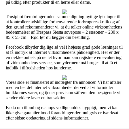
på udkig efter produkter til en herre eller dame.
Trustpilot frembringer uden sammenligning nyttige løsninger til
at kontrollere adskillige forhenværende forbrugeres kritik og af
den grund rekommanderer vi, at du tolker online virksomhedens
bedømmelser af Trespass Siesta sovepose – 2 sæsoner – 230 x
85 x 55 cm – Rød før du lægger din bestilling.
Facebook tilbyder dig lige så vel i højeste grad gode løsninger til
at få indtryk af internet virksomhedens pålidelighed. Her er der
en række outlets på nettet hvor man kan registrere en evaluering
af virksomhedens service, som ydermere må bruges til at få et
indblik i tilfredsheden hos kunderne.
Vores side er finansieret af indtægter fra annoncer. Vi har aftaler
med en hel del internet virksomheder derved at vi formidler
butikkernes varer, og tjener provision såfremt den besøgende vi
sender videre laver en transaktion.
Fakta om tilbud og e-shops vedligeholdes hyppigt, men vi kan
ikke give garantier imod forandringer der muligvis er iværksat
efter sidste opdatering af sidens informationer.