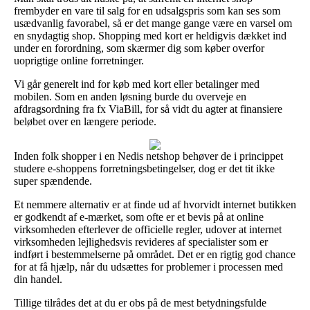
frembyder en vare til salg for en udsalgspris som kan ses som
usædvanlig favorabel, så er det mange gange være en varsel om
en snydagtig shop. Shopping med kort er heldigvis dækket ind
under en forordning, som skærmer dig som køber overfor
uoprigtige online forretninger.
Vi går generelt ind for køb med kort eller betalinger med
mobilen. Som en anden løsning burde du overveje en
afdragsordning fra fx ViaBill, for så vidt du agter at finansiere
beløbet over en længere periode.
Inden folk shopper i en Nedis netshop behøver de i princippet
studere e-shoppens forretningsbetingelser, dog er det tit ikke
super spændende.
Et nemmere alternativ er at finde ud af hvorvidt internet butikken
er godkendt af e-mærket, som ofte er et bevis på at online
virksomheden efterlever de officielle regler, udover at internet
virksomheden lejlighedsvis revideres af specialister som er
indført i bestemmelserne på området. Det er en rigtig god chance
for at få hjælp, når du udsættes for problemer i processen med
din handel.
Tillige tilrådes det at du er obs på de mest betydningsfulde