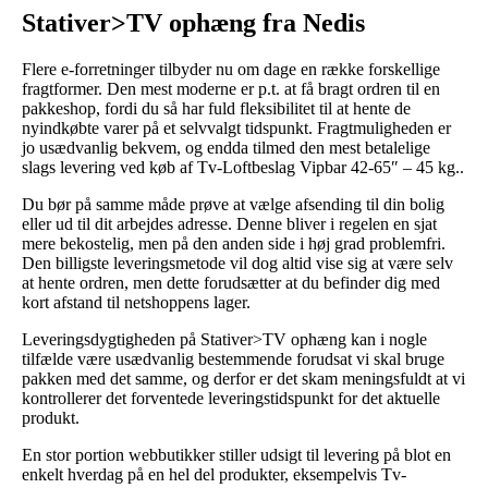
Stativer>TV ophæng fra Nedis
Flere e-forretninger tilbyder nu om dage en række forskellige
fragtformer. Den mest moderne er p.t. at få bragt ordren til en
pakkeshop, fordi du så har fuld fleksibilitet til at hente de
nyindkøbte varer på et selvvalgt tidspunkt. Fragtmuligheden er
jo usædvanlig bekvem, og endda tilmed den mest betalelige
slags levering ved køb af Tv-Loftbeslag Vipbar 42-65″ – 45 kg..
Du bør på samme måde prøve at vælge afsending til din bolig
eller ud til dit arbejdes adresse. Denne bliver i regelen en sjat
mere bekostelig, men på den anden side i høj grad problemfri.
Den billigste leveringsmetode vil dog altid vise sig at være selv
at hente ordren, men dette forudsætter at du befinder dig med
kort afstand til netshoppens lager.
Leveringsdygtigheden på Stativer>TV ophæng kan i nogle
tilfælde være usædvanlig bestemmende forudsat vi skal bruge
pakken med det samme, og derfor er det skam meningsfuldt at vi
kontrollerer det forventede leveringstidspunkt for det aktuelle
produkt.
En stor portion webbutikker stiller udsigt til levering på blot en
enkelt hverdag på en hel del produkter, eksempelvis Tv-