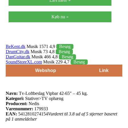
Læs mere »
Køb nu »
BeKent.dk
Musik 1571 4,9
Besøg
DrumCity.dk
Musik 73 4,8
Besøg
DanGuitar.dk
Musik 466 4,8
Besøg
SoundStoreXL.com
Musik 229 4,7
Besøg
Webshop
Link
Navn:
Tv-Loftbeslag Vipbar 42-65″ – 45 kg.
Kategori:
Stativer>TV ophæng
Producent:
Nedis
Varenummer:
179933
EAN:
5412810274154
Vurderet til 3.8 ud af 5 stjerner baseret
på 1 anmeldelser