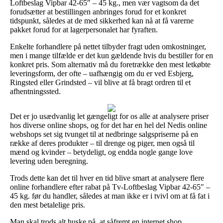
Loftbeslag Vipbar 42-65″ – 45 kg., men vær vagtsom da det
forudsætter at bestillingen anbringes forud for et konkret
tidspunkt, således at de med sikkerhed kan nå at få varerne
pakket forud for at lagerpersonalet har fyraften.
Enkelte forhandlere på nettet tilbyder fragt uden omkostninger,
men i mange tilfælde er det kun gældende hvis du bestiller for en
konkret pris. Som alternativ må du foretrække den mest letkøbte
leveringsform, der ofte – uafhængig om du er ved Esbjerg,
Ringsted eller Grindsted – vil blive at få bragt ordren til et
afhentningssted.
Det er jo usædvanlig let gængeligt for os alle at analysere priser
hos diverse online shops, og for det har en hel del Nedis online
webshops set sig tvunget til at nedbringe salgspriserne på en
række af deres produkter – til drenge og piger, men også til
mænd og kvinder – betydeligt, og endda nogle gange love
levering uden beregning.
Trods dette kan det til hver en tid blive smart at analysere flere
online forhandlere efter rabat på Tv-Loftbeslag Vipbar 42-65″ –
45 kg. før du handler, således at man ikke er i tvivl om at få fat i
den mest betalelige pris.
Man skal trods alt huske på, at såfremt en internet shop