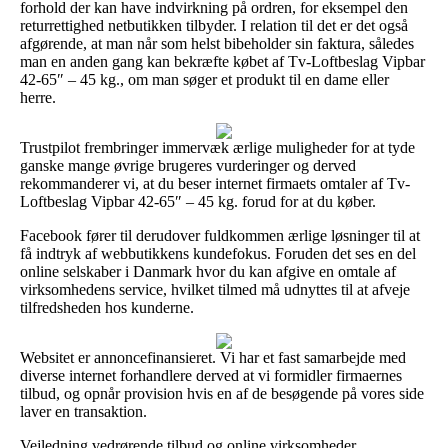
forhold der kan have indvirkning på ordren, for eksempel den
returrettighed netbutikken tilbyder. I relation til det er det også
afgørende, at man når som helst bibeholder sin faktura, således
man en anden gang kan bekræfte købet af Tv-Loftbeslag Vipbar
42-65″ – 45 kg., om man søger et produkt til en dame eller
herre.
Trustpilot frembringer immervæk ærlige muligheder for at tyde
ganske mange øvrige brugeres vurderinger og derved
rekommanderer vi, at du beser internet firmaets omtaler af Tv-
Loftbeslag Vipbar 42-65″ – 45 kg. forud for at du køber.
Facebook fører til derudover fuldkommen ærlige løsninger til at
få indtryk af webbutikkens kundefokus. Foruden det ses en del
online selskaber i Danmark hvor du kan afgive en omtale af
virksomhedens service, hvilket tilmed må udnyttes til at afveje
tilfredsheden hos kunderne.
Websitet er annoncefinansieret. Vi har et fast samarbejde med
diverse internet forhandlere derved at vi formidler firmaernes
tilbud, og opnår provision hvis en af de besøgende på vores side
laver en transaktion.
Vejledning vedrørende tilbud og online virksomheder