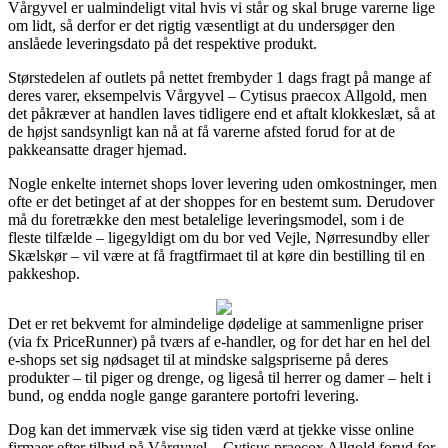
Vårgyvel er ualmindeligt vital hvis vi står og skal bruge varerne lige
om lidt, så derfor er det rigtig væsentligt at du undersøger den
anslåede leveringsdato på det respektive produkt.
Størstedelen af outlets på nettet frembyder 1 dags fragt på mange af
deres varer, eksempelvis Vårgyvel – Cytisus praecox Allgold, men
det påkræver at handlen laves tidligere end et aftalt klokkeslæt, så at
de højst sandsynligt kan nå at få varerne afsted forud for at de
pakkeansatte drager hjemad.
Nogle enkelte internet shops lover levering uden omkostninger, men
ofte er det betinget af at der shoppes for en bestemt sum. Derudover
må du foretrække den mest betalelige leveringsmodel, som i de
fleste tilfælde – ligegyldigt om du bor ved Vejle, Nørresundby eller
Skælskør – vil være at få fragtfirmaet til at køre din bestilling til en
pakkeshop.
Det er ret bekvemt for almindelige dødelige at sammenligne priser
(via fx PriceRunner) på tværs af e-handler, og for det har en hel del
e-shops set sig nødsaget til at mindske salgspriserne på deres
produkter – til piger og drenge, og ligeså til herrer og damer – helt i
bund, og endda nogle gange garantere portofri levering.
Dog kan det immervæk vise sig tiden værd at tjekke visse online
firmaer efter tilbud på Vårgyvel – Cytisus praecox Allgold forud for