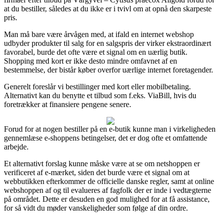
at du bestiller, således at du ikke er i tvivl om at opnå den skarpeste
pris.
Man må bare være årvågen med, at ifald en internet webshop
udbyder produkter til salg for en salgspris der virker ekstraordinært
favorabel, burde det ofte være et signal om en uærlig butik.
Shopping med kort er ikke desto mindre omfavnet af en
bestemmelse, der bistår køber overfor uærlige internet foretagender.
Generelt foreslår vi bestillinger med kort eller mobilbetaling.
Alternativt kan du benytte et tilbud som f.eks. ViaBill, hvis du
foretrækker at finansiere pengene senere.
Forud for at nogen bestiller på en e-butik kunne man i virkeligheden
gennemlæse e-shoppens betingelser, det er dog ofte et omfattende
arbejde.
Et alternativt forslag kunne måske være at se om netshoppen er
verificeret af e-mærket, siden det burde være et signal om at
webbutikken efterkommer de officielle danske regler, samt at online
webshoppen af og til evalueres af fagfolk der er inde i vedtægterne
på området. Dette er desuden en god mulighed for at få assistance,
for så vidt du møder vanskeligheder som følge af din ordre.