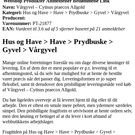
Webshop
Produkter
Anmeldelser
Bedømmelse
Link
Navn:
Vårgyvel – Cytisus praecox Allgold
Kategori:
Hus og Have > Have > Prydbuske > Gyvel > Vårgyvel
Producent:
Varenummer:
PT-21877
EAN:
Vurderet til 3.6 ud af 5 stjerner baseret på 21 anmeldelser
Hus og Have > Have > Prydbuske >
Gyvel > Vårgyvel
Mange online forretninger foreslår nu om dage diverse løsninger til
levering. En af dem der er mest populær er p.t. levering til et
afhentningssted, så du selv har mulighed for at hente de bestilte
varer præcis når det passer dig. Leveringsformen er jo super
fleksibel, samt tit derudover den prisbilligste leveringsmåde ved køb
af Vårgyvel – Cytisus praecox Allgold.
Du bør ligeledes overveje at få leveret hjem til dig eller til dit
arbejde. Den er oftest en smule mere pebret, men ydermere særdeles
simpel. Den prisbilligste fragtform er utvivlsomt at hente ordren selv,
men den løsning er betinget af at du lever i kort afstand af
webbutikkens arbejdslager.
Fragttiden på Hus og Have > Have > Prydbuske > Gyvel >