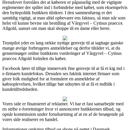
Herudover foreslåes det at køberen er påpasselig med de vigtigste
reglementer der spiller ind i forbindelse med købet, som eksempelvis
den byttepolitik butikken tilsikrer. I den sammenhæng er det
samtidig vigtigt, at man altid opbevarer ens faktura, så man når som
helst vil kunne bevise sin bestilling af Vårgyvel – Cytisus praecox
Allgold, uanset om man skal shoppe til en dame eller herre.
Trustpilot yder en lang række nyttige genveje til at iagttage ganske
mange øvrige forbrugeres anmeldelser og derfor tilråder vi, at du
gennemsøger online butikkens vurderinger af Vårgyvel – Cytisus
praecox Allgold forinden du køber.
Facebook fører til tillige immervæk fine genveje til at få et kig ind i
e-firmaets kundefokus. Desuden ses faktisk internet firmaer som
giver folk mulighed for at formulere en anmeldelse af
købsoplevelsen, hvilket tillige bør udnyttes til at få et indblik i
kundetilfredsheden.
Vores side er finansieret af reklamer. Vi har et fast samarbejde med
en stribe e-forretninger hvor vi annoncerer butikkernes tilbud, og
opnår kommission under forudsætning af at en af de besøgende på
vores side realiserer en handel.
Informationer omkring tilbud og shops på nettet i Danmark