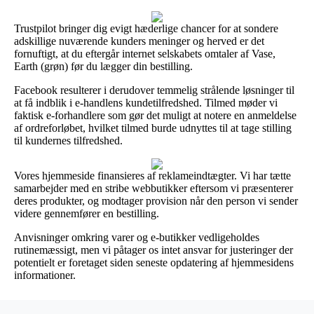
Trustpilot bringer dig evigt hæderlige chancer for at sondere
adskillige nuværende kunders meninger og herved er det
fornuftigt, at du eftergår internet selskabets omtaler af Vase,
Earth (grøn) før du lægger din bestilling.
Facebook resulterer i derudover temmelig strålende løsninger til
at få indblik i e-handlens kundetilfredshed. Tilmed møder vi
faktisk e-forhandlere som gør det muligt at notere en anmeldelse
af ordreforløbet, hvilket tilmed burde udnyttes til at tage stilling
til kundernes tilfredshed.
Vores hjemmeside finansieres af reklameindtægter. Vi har tætte
samarbejder med en stribe webbutikker eftersom vi præsenterer
deres produkter, og modtager provision når den person vi sender
videre gennemfører en bestilling.
Anvisninger omkring varer og e-butikker vedligeholdes
rutinemæssigt, men vi påtager os intet ansvar for justeringer der
potentielt er foretaget siden seneste opdatering af hjemmesidens
informationer.