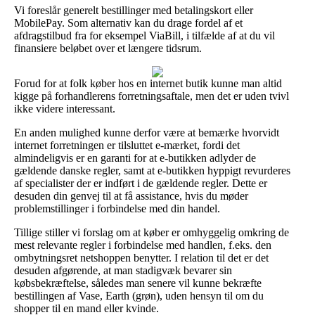
Vi foreslår generelt bestillinger med betalingskort eller
MobilePay. Som alternativ kan du drage fordel af et
afdragstilbud fra for eksempel ViaBill, i tilfælde af at du vil
finansiere beløbet over et længere tidsrum.
Forud for at folk køber hos en internet butik kunne man altid
kigge på forhandlerens forretningsaftale, men det er uden tvivl
ikke videre interessant.
En anden mulighed kunne derfor være at bemærke hvorvidt
internet forretningen er tilsluttet e-mærket, fordi det
almindeligvis er en garanti for at e-butikken adlyder de
gældende danske regler, samt at e-butikken hyppigt revurderes
af specialister der er indført i de gældende regler. Dette er
desuden din genvej til at få assistance, hvis du møder
problemstillinger i forbindelse med din handel.
Tillige stiller vi forslag om at køber er omhyggelig omkring de
mest relevante regler i forbindelse med handlen, f.eks. den
ombytningsret netshoppen benytter. I relation til det er det
desuden afgørende, at man stadigvæk bevarer sin
købsbekræftelse, således man senere vil kunne bekræfte
bestillingen af Vase, Earth (grøn), uden hensyn til om du
shopper til en mand eller kvinde.