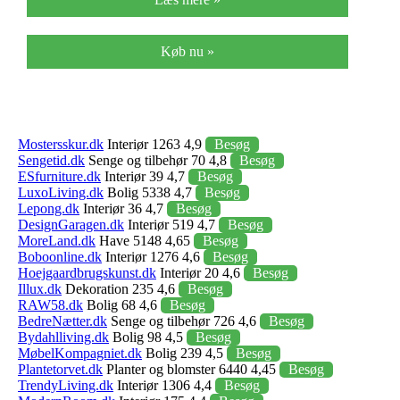
Køb nu »
Mostersskur.dk
Interiør 1263 4,9
Besøg
Sengetid.dk
Senge og tilbehør 70 4,8
Besøg
ESfurniture.dk
Interiør 39 4,7
Besøg
LuxoLiving.dk
Bolig 5338 4,7
Besøg
Lepong.dk
Interiør 36 4,7
Besøg
DesignGaragen.dk
Interiør 519 4,7
Besøg
MoreLand.dk
Have 5148 4,65
Besøg
Boboonline.dk
Interiør 1276 4,6
Besøg
Hoejgaardbrugskunst.dk
Interiør 20 4,6
Besøg
Illux.dk
Dekoration 235 4,6
Besøg
RAW58.dk
Bolig 68 4,6
Besøg
BedreNætter.dk
Senge og tilbehør 726 4,6
Besøg
Bydahlliving.dk
Bolig 98 4,5
Besøg
MøbelKompagniet.dk
Bolig 239 4,5
Besøg
Plantetorvet.dk
Planter og blomster 6440 4,45
Besøg
TrendyLiving.dk
Interiør 1306 4,4
Besøg