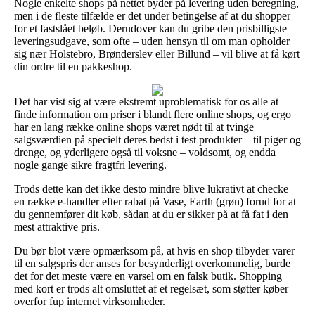
Nogle enkelte shops på nettet byder på levering uden beregning,
men i de fleste tilfælde er det under betingelse af at du shopper
for et fastslået beløb. Derudover kan du gribe den prisbilligste
leveringsudgave, som ofte – uden hensyn til om man opholder
sig nær Holstebro, Brønderslev eller Billund – vil blive at få kørt
din ordre til en pakkeshop.
Det har vist sig at være ekstremt uproblematisk for os alle at
finde information om priser i blandt flere online shops, og ergo
har en lang række online shops været nødt til at tvinge
salgsværdien på specielt deres bedst i test produkter – til piger og
drenge, og yderligere også til voksne – voldsomt, og endda
nogle gange sikre fragtfri levering.
Trods dette kan det ikke desto mindre blive lukrativt at checke
en række e-handler efter rabat på Vase, Earth (grøn) forud for at
du gennemfører dit køb, sådan at du er sikker på at få fat i den
mest attraktive pris.
Du bør blot være opmærksom på, at hvis en shop tilbyder varer
til en salgspris der anses for besynderligt overkommelig, burde
det for det meste være en varsel om en falsk butik. Shopping
med kort er trods alt omsluttet af et regelsæt, som støtter køber
overfor fup internet virksomheder.