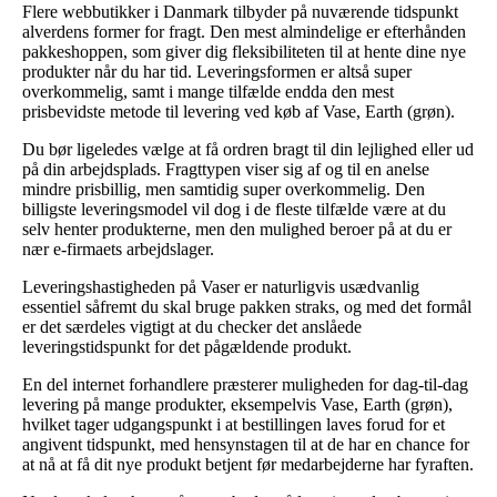
Flere webbutikker i Danmark tilbyder på nuværende tidspunkt
alverdens former for fragt. Den mest almindelige er efterhånden
pakkeshoppen, som giver dig fleksibiliteten til at hente dine nye
produkter når du har tid. Leveringsformen er altså super
overkommelig, samt i mange tilfælde endda den mest
prisbevidste metode til levering ved køb af Vase, Earth (grøn).
Du bør ligeledes vælge at få ordren bragt til din lejlighed eller ud
på din arbejdsplads. Fragttypen viser sig af og til en anelse
mindre prisbillig, men samtidig super overkommelig. Den
billigste leveringsmodel vil dog i de fleste tilfælde være at du
selv henter produkterne, men den mulighed beroer på at du er
nær e-firmaets arbejdslager.
Leveringshastigheden på Vaser er naturligvis usædvanlig
essentiel såfremt du skal bruge pakken straks, og med det formål
er det særdeles vigtigt at du checker det anslåede
leveringstidspunkt for det pågældende produkt.
En del internet forhandlere præsterer muligheden for dag-til-dag
levering på mange produkter, eksempelvis Vase, Earth (grøn),
hvilket tager udgangspunkt i at bestillingen laves forud for et
angivent tidspunkt, med hensynstagen til at de har en chance for
at nå at få dit nye produkt betjent før medarbejderne har fyraften.