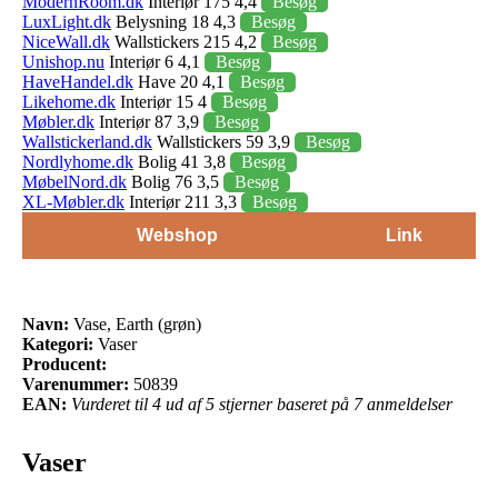
ModernRoom.dk
Interiør 175 4,4
Besøg
LuxLight.dk
Belysning 18 4,3
Besøg
NiceWall.dk
Wallstickers 215 4,2
Besøg
Unishop.nu
Interiør 6 4,1
Besøg
HaveHandel.dk
Have 20 4,1
Besøg
Likehome.dk
Interiør 15 4
Besøg
Møbler.dk
Interiør 87 3,9
Besøg
Wallstickerland.dk
Wallstickers 59 3,9
Besøg
Nordlyhome.dk
Bolig 41 3,8
Besøg
MøbelNord.dk
Bolig 76 3,5
Besøg
XL-Møbler.dk
Interiør 211 3,3
Besøg
Webshop
Link
Navn:
Vase, Earth (grøn)
Kategori:
Vaser
Producent:
Varenummer:
50839
EAN:
Vurderet til 4 ud af 5 stjerner baseret på 7 anmeldelser
Vaser