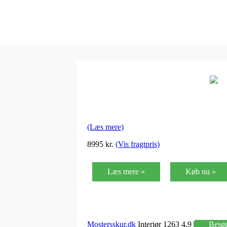
(Læs mere)
8995 kr.
(Vis fragtpris)
Læs mere »
Køb nu »
Mostersskur.dk
Interiør 1263 4,9
Besø