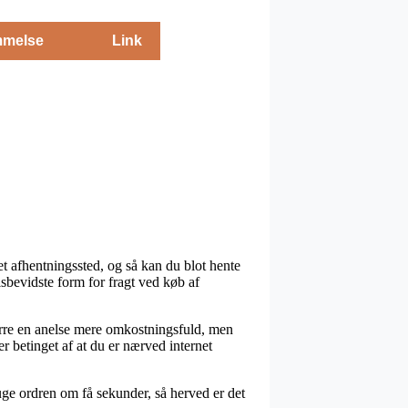
melse
Link
 et afhentningssted, og så kan du blot hente
sbevidste form for fragt ved køb af
sværre en anelse mere omkostningsfuld, men
r betinget af at du er nærved internet
ruge ordren om få sekunder, så herved er det