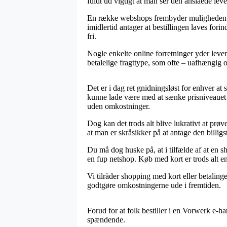
fuldt ud vigtigt at man ser den anslåede lev
En række webshops frembyder muligheden f
imidlertid antager at bestillingen laves forin
fri.
Nogle enkelte online forretninger yder lever
betalelige fragttype, som ofte – uafhængig 
Det er i dag ret gnidningsløst for enhver at
kunne lade være med at sænke prisniveauet p
uden omkostninger.
Dog kan det trods alt blive lukrativt at pr
at man er skråsikker på at antage den billigst
Du må dog huske på, at i tilfælde af at en s
en fup netshop. Køb med kort er trods alt e
Vi tilråder shopping med kort eller betaling
godtgøre omkostningerne ude i fremtiden.
Forud for at folk bestiller i en Vorwerk e-ha
spændende.