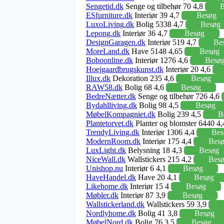
Sengetid.dk
Senge og tilbehør 70 4,8
B
ESfurniture.dk
Interiør 39 4,7
Besøg
LuxoLiving.dk
Bolig 5338 4,7
Besøg
Lepong.dk
Interiør 36 4,7
Besøg
DesignGaragen.dk
Interiør 519 4,7
Be
MoreLand.dk
Have 5148 4,65
Besøg
Boboonline.dk
Interiør 1276 4,6
Besø
Hoejgaardbrugskunst.dk
Interiør 20 4,6
Illux.dk
Dekoration 235 4,6
Besøg
RAW58.dk
Bolig 68 4,6
Besøg
BedreNætter.dk
Senge og tilbehør 726 4,6
Bydahlliving.dk
Bolig 98 4,5
Besøg
MøbelKompagniet.dk
Bolig 239 4,5
B
Plantetorvet.dk
Planter og blomster 6440 4
TrendyLiving.dk
Interiør 1306 4,4
Bes
ModernRoom.dk
Interiør 175 4,4
Bes
LuxLight.dk
Belysning 18 4,3
Besøg
NiceWall.dk
Wallstickers 215 4,2
Bes
Unishop.nu
Interiør 6 4,1
Besøg
HaveHandel.dk
Have 20 4,1
Besøg
Likehome.dk
Interiør 15 4
Besøg
Møbler.dk
Interiør 87 3,9
Besøg
Wallstickerland.dk
Wallstickers 59 3,9
Nordlyhome.dk
Bolig 41 3,8
Besøg
MøbelNord.dk
Bolig 76 3,5
Besøg