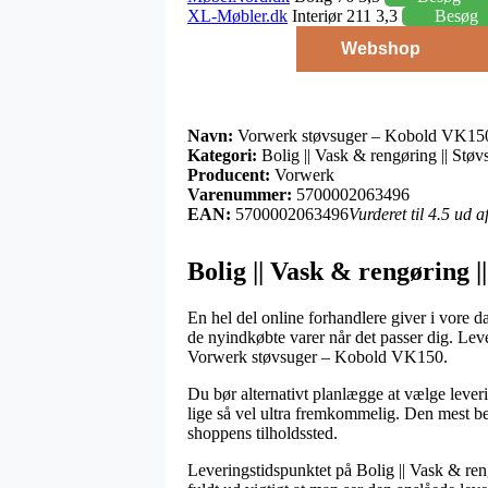
XL-Møbler.dk
Interiør 211 3,3
Besøg
Webshop
Navn:
Vorwerk støvsuger – Kobold VK15
Kategori:
Bolig || Vask & rengøring || Støv
Producent:
Vorwerk
Varenummer:
5700002063496
EAN:
5700002063496
Vurderet til 4.5 ud 
Bolig || Vask & rengøring 
En hel del online forhandlere giver i vore da
de nyindkøbte varer når det passer dig. Lev
Vorwerk støvsuger – Kobold VK150.
Du bør alternativt planlægge at vælge leveri
lige så vel ultra fremkommelig. Den mest be
shoppens tilholdssted.
Leveringstidspunktet på Bolig || Vask & reng