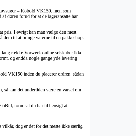
k støvsuger – Kobold VK150, men som
d af døren forud for at de lageransatte har
sat pris. I øvrigt kan man vælge den mest
 dem til at bringe varerne til en pakkeshop.
 en lang række Vorwerk online selskaber ikke
normt, og endda nogle gange yde levering
Kobold VK150 inden du placerer ordren, sådan
den, så kan det undertiden være en varsel om
Bill, forudsat du har til hensigt at
 vilkår, dog er det for det meste ikke særlig