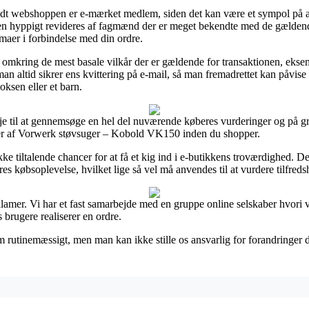
idt webshoppen er e-mærket medlem, siden det kan være et sympol på a
len hyppigt revideres af fagmænd der er meget bekendte med de gælden
mmaer i forbindelse med din ordre.
aks omkring de mest basale vilkår der er gældende for transaktionen, eks
at man altid sikrer ens kvittering på e-mail, så man fremadrettet kan påv
ksen eller et barn.
je til at gennemsøge en hel del nuværende køberes vurderinger og på grun
ser af Vorwerk støvsuger – Kobold VK150 inden du shopper.
e tiltalende chancer for at få et kig ind i e-butikkens troværdighed. D
eres købsoplevelse, hvilket lige så vel må anvendes til at vurdere tilfre
eklamer. Vi har et fast samarbejde med en gruppe online selskaber hvori 
 brugere realiserer en ordre.
utinemæssigt, men man kan ikke stille os ansvarlig for forandringer der 