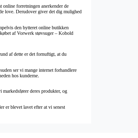
t online forretningen anerkender de
de love. Derudover giver det dig mulighed
empelvis den bytteret online butikken
ise købet af Vorwerk støvsuger – Kobold
d af dette er det fornuftigt, at du
esuden ser vi mange internet forhandlere
dsheden hos kunderne.
vi markedsfører deres produkter, og
er blevet lavet efter at vi senest