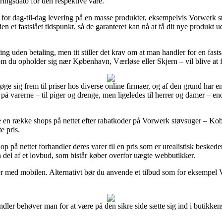
eringsdato for den respektive vare.
or dag-til-dag levering på en masse produkter, eksempelvis Vorwer
den et fastslået tidspunkt, så de garanteret kan nå at få dit nye produkt u
ing uden betaling, men tit stiller det krav om at man handler for en fast
om du opholder sig nær København, Værløse eller Skjern – vil blive at få
 søge sig frem til priser hos diverse online firmaer, og af den grund har
å varerne – til piger og drenge, men ligeledes til herrer og damer – e
øve en række shops på nettet efter rabatkoder på Vorwerk støvsuger – 
e pris.
hop på nettet forhandler deres varer til en pris som er urealistisk beske
n del af et lovbud, som bistår køber overfor uægte webbutikker.
er med mobilen. Alternativt bør du anvende et tilbud som for eksempel Via
ndler behøver man for at være på den sikre side sætte sig ind i butikkens