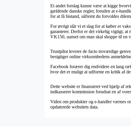
Et andet forslag kunne være at kigge hvorv
gældende danske regler, foruden at e-hand
for at få bistand, såfremt du forvoldes dile
For øvrigt slår vi et slag for at køber er v
garanterer. Derfor er det virkelig vigtigt, 
VK150, uanset om man skal shoppe til en vo
Trustpilot leverer de facto troværdige genve
besigtiger online virksomhedens anmeldel
Facebook forærer dig endvidere en lang rækk
hvor det er muligt at udforme en kritik af d
Dette website er finansieret ved hjælp af r
indkasserer kommission forudsat en af vores
Viden om produkter og e-handler værnes om r
opdaterede websitets data.