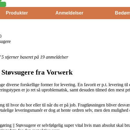
Produkter
Anmeldelser
Bedøm
0
sugere
af 5 stjerner baseret på 19 anmeldelser
|| Støvsugere fra Vorwerk
ge diverse forskellige former for levering. En favorit er p.t. levering til
eringstypen er jo ret så uproblematisk, samt desuden tilmed den mest pri
ng til hvor du bor eller til når du er på job. Fragtløsningen bliver de
talelige leveringsmanér er dog at hente ordren selv, men den mulighed e
øring || Støvsugere er selvfølgelig super vital hvis man absolut skal b