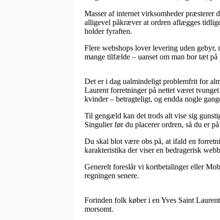
Masser af internet virksomheder præsterer 
alligevel påkræver at ordren aflægges tidlige
holder fyraften.
Flere webshops lover levering uden gebyr, me
mange tilfælde – uanset om man bor tæt på Ro
Det er i dag ualmindeligt problemfrit for a
Laurent forretninger på nettet været tvunget
kvinder – betragteligt, og endda nogle gang
Til gengæld kan det trods alt vise sig guns
Singulier før du placerer ordren, så du er på 
Du skal blot være obs på, at ifald en forretn
karakteristika der viser en bedragerisk webb
Generelt foreslår vi kortbetalinger eller Mo
regningen senere.
Forinden folk køber i en Yves Saint Laurent
morsomt.