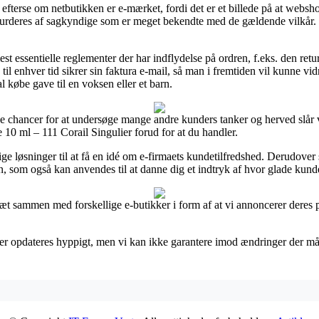
fterse om netbutikken er e-mærket, fordi det er et billede på at websho
vurderes af sagkyndige som er meget bekendte med de gældende vilkår. D
mest essentielle reglementer der har indflydelse på ordren, f.eks. den retu
il enhver tid sikrer sin faktura e-mail, så man i fremtiden vil kunne 
 købe gave til en voksen eller et barn.
e chancer for at undersøge mange andre kunders tanker og herved slår vi 
0 ml – 111 Corail Singulier forud for at du handler.
 løsninger til at få en idé om e-firmaets kundetilfredshed. Derudover 
 som også kan anvendes til at danne dig et indtryk af hvor glade kunde
 tæt sammen med forskellige e-butikker i form af at vi annoncerer deres
er opdateres hyppigt, men vi kan ikke garantere imod ændringer der måt