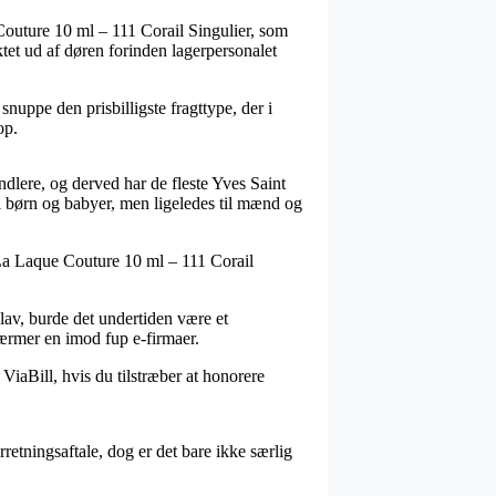
Couture 10 ml – 111 Corail Singulier, som
uktet ud af døren forinden lagerpersonalet
nuppe den prisbilligste fragttype, der i
op.
dlere, og derved har de fleste Yves Saint
til børn og babyer, men ligeledes til mænd og
L La Laque Couture 10 ml – 111 Corail
 lav, burde det undertiden være et
kærmer en imod fup e-firmaer.
ViaBill, hvis du tilstræber at honorere
etningsaftale, dog er det bare ikke særlig