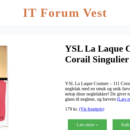
IT Forum Vest
YSL La Laque C
Corail Singulier
YSL La Laque Couture – 111 Corail 
neglelak med en smuk og unik farve
netop disse neglelakker! De giver n
glans til neglene, og farvern
(Læs m
179 kr.
(Vis fragtpris)
Læs mere »
Køb 