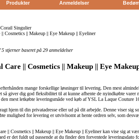
Produkter
Anmeldelser
Bedøm
orail Singulier
|| Cosmetics || Makeup || Eye Makeup || Eyeliner
af 5 stjerner baseret på 29 anmeldelser
l Care || Cosmetics || Makeup || Eye Makeup 
 efterhånden mange forskellige løsninger til levering. Den mest alminde
 så giver dig god fleksibilitet til at kunne afhente de nyindkøbte varer 
re den mest letkøbte leveringsmåde ved køb af YSL La Laque Couture 10
gt hjem til din privatadresse eller ud på dit arbejde. Denne viser sig s
te mulighed for levering er utvivlsomt at hente ordren selv, som desvæ
re || Cosmetics || Makeup || Eye Makeup || Eyeliner kan vise sig at være
ed er det fuldt ud passende at du finder den forventede leveringsdato