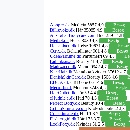
Apopro.dk
Medicin 5857 4,9
Besøg
Billigvoks.dk
Hår 35985 4,9
Besøg
AustralianBodycare.com
Hud 2891 4,8
Med24.dk
Helse 8030 4,8
Besøg
Helsebixen.dk
Helse 10871 4,8
Besøg
Cerix.dk
Behandlinger 901 4,8
Besøg
UdenParfume.dk
Parfumefri 69 4,8
Be
Lidtluksus.dk
Beauty 41 4,7
Besøg
Made4men.dk
Mænd 6942 4,7
Besøg
NiceHair.dk
Mænd og kvinder 37612 4,7
DanishSkinCare.dk
Beauty 1566 4,6
B
EDOA.dk
CBD olie 661 4,6
Besøg
Mecindo.dk
Medicin 3248 4,5
Besøg
HairOutlet.dk
Hår 53 4,4
Besøg
eHudpleje.dk
Hud 70 4,3
Besøg
Perfect-Body.dk
Beauty 10 4
Besøg
CetinaSkincare.com
Krokodilleolie 2 3,8
Cultskincare.dk
Hud 1 3,7
Besøg
Fashiongirl.dk
Hår 173 3,7
Besøg
LookFoxy.dk
Kvinder 51 2,5
Besøg