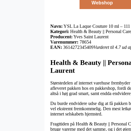
Webshop
Navn:
YSL La Laque Couture 10 ml – 111 C
Kategori:
Health & Beauty || Personal Care 
Producent:
Yves Saint Laurent
Varenummer:
78654
EAN:
3614272345409
Vurderet til 4.7 ud 
Health & Beauty || Persona
Laurent
Størstedelen af internet varehuse frembyder
afleveret pakken hos en pakkeshop, fordi det
altså i høj grad smart, samt endda endvide
Du burde endvidere udse dig at få pakken bra
vel ekstremt fremkommelig. Den mest letkøb
internet selskabets hjemsted.
Fragttiden på Health & Beauty || Personal Ca
bruge varerne med det samme, og i det øjem