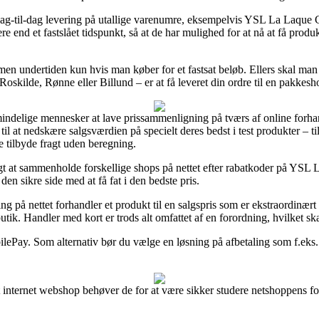
dag-til-dag levering på utallige varenumre, eksempelvis YSL La Laque 
re end et fastslået tidspunkt, så at de har mulighed for at nå at få prod
n undertiden kun hvis man køber for et fastsat beløb. Ellers skal man s
skilde, Rønne eller Billund – er at få leveret din ordre til en pakkesh
lmindelige mennesker at lave prissammenligning på tværs af online forhan
 til at nedskære salgsværdien på specielt deres bedst i test produkter – 
e tilbyde fragt uden beregning.
tigt at sammenholde forskellige shops på nettet efter rabatkoder på YS
den sikre side med at få fat i den bedste pris.
ing på nettet forhandler et produkt til en salgspris som er ekstraordinært
utik. Handler med kort er trods alt omfattet af en forordning, hvilket s
bilePay. Som alternativ bør du vælge en løsning på afbetaling som f.eks. 
 internet webshop behøver de for at være sikker studere netshoppens forr