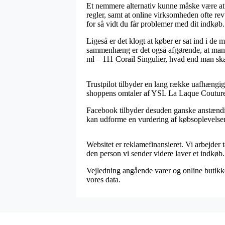
Et nemmere alternativ kunne måske være at e
regler, samt at online virksomheden ofte re
for så vidt du får problemer med dit indkøb.
Ligeså er det klogt at køber er sat ind i de 
sammenhæng er det også afgørende, at man t
ml – 111 Corail Singulier, hvad end man skal
Trustpilot tilbyder en lang række uafhængig
shoppens omtaler af YSL La Laque Couture 1
Facebook tilbyder desuden ganske anstændige
kan udforme en vurdering af købsoplevelsen,
Websitet er reklamefinansieret. Vi arbejder
den person vi sender videre laver et indkøb.
Vejledning angående varer og online butikk
vores data.